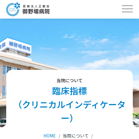
医療法人正観会 御野場病院
当院について
臨床指標
（クリニカルインディケータ
ー）
HOME
当院について